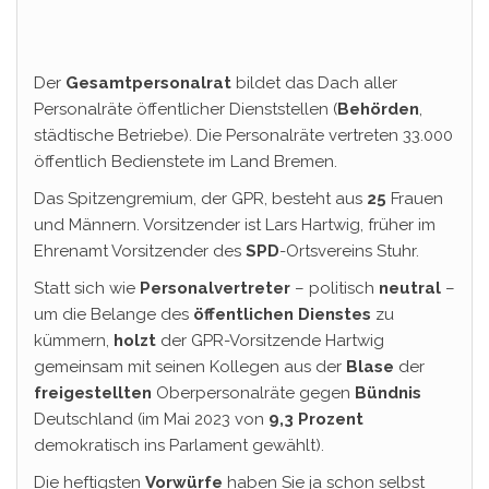
Der
Gesamtpersonalrat
bildet das Dach aller
Personalräte öffentlicher Dienststellen (
Behörden
,
städtische Betriebe). Die Personalräte vertreten 33.000
öffentlich Bedienstete im Land Bremen.
Das Spitzengremium, der GPR, besteht aus
25
Frauen
und Männern. Vorsitzender ist Lars Hartwig, früher im
Ehrenamt Vorsitzender des
SPD
-Ortsvereins Stuhr.
Statt sich wie
Personalvertreter
– politisch
neutral
–
um die Belange des
öffentlichen Dienstes
zu
kümmern,
holzt
der GPR-Vorsitzende Hartwig
gemeinsam mit seinen Kollegen aus der
Blase
der
freigestellten
Oberpersonalräte gegen
Bündnis
Deutschland (im Mai 2023 von
9,3 Prozent
demokratisch ins Parlament gewählt).
Die heftigsten
Vorwürfe
haben Sie ja schon selbst