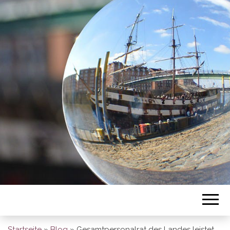
BREMEN SO
GESEHEN
Startseite
»
Blog
»
Gesamtpersonalrat des Landes leistet