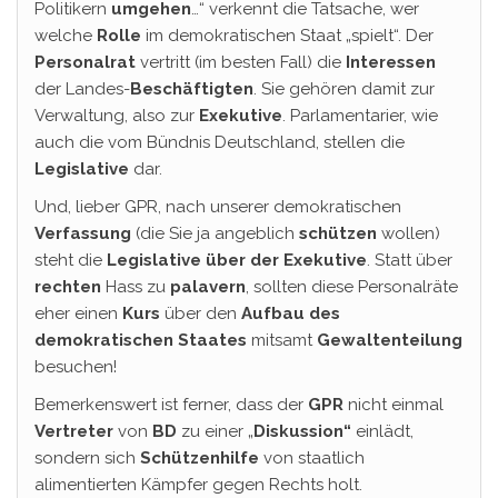
Politikern
umgehen
…“ verkennt die Tatsache, wer
welche
Rolle
im demokratischen Staat „spielt“. Der
Personalrat
vertritt (im besten Fall) die
Interessen
der Landes-
Beschäftigten
. Sie gehören damit zur
Verwaltung, also zur
Exekutive
. Parlamentarier, wie
auch die vom Bündnis Deutschland, stellen die
Legislative
dar.
Und, lieber GPR, nach unserer demokratischen
Verfassung
(die Sie ja angeblich
schützen
wollen)
steht die
Legislative über der Exekutive
. Statt über
rechten
Hass zu
palavern
, sollten diese Personalräte
eher einen
Kurs
über den
Aufbau des
demokratischen Staates
mitsamt
Gewaltenteilung
besuchen!
Bemerkenswert ist ferner, dass der
GPR
nicht einmal
Vertreter
von
BD
zu einer „
Diskussion“
einlädt,
sondern sich
Schützenhilfe
von staatlich
alimentierten Kämpfer gegen Rechts holt.