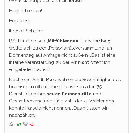
(Veranstaltung) des GPR ein
Ende
?
Munter bleiben!
Herzlichst
Ihr Axel Schuller
P.S.: Für alle etwa „
Mitfühlenden“
: Lars
Hartwig
wollte sich zu der „Personalräteversammlung“ am
Donnerstag auf Anfrage nicht äußern: „Das ist eine
interne Veranstaltung, zu der wir
nicht
öffentlich
eingeladen haben.“
Noch eins: Am
6. März
wählen die Beschäftigten des
bremischen öffentlichen Dienstes in allen 75
Dienststellen ihre
neuen Personalräte
und
Gesamtpersonalräte. Eine Zahl der zu Wählenden
konnte Hartwig nicht nennen. „Das müssten wir
nachzählen.“
+87
-4