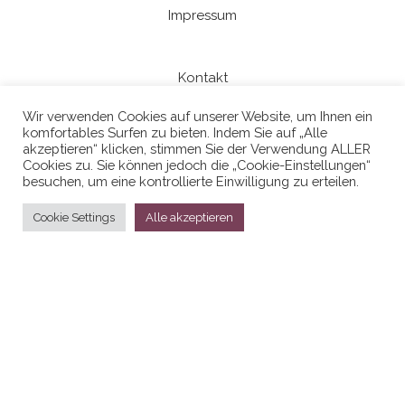
Impressum
Kontakt
Wir verwenden Cookies auf unserer Website, um Ihnen ein
komfortables Surfen zu bieten. Indem Sie auf „Alle
Datenschutzerklaerung
akzeptieren“ klicken, stimmen Sie der Verwendung ALLER
Cookies zu. Sie können jedoch die „Cookie-Einstellungen“
besuchen, um eine kontrollierte Einwilligung zu erteilen.
Cookie Settings
Alle akzeptieren
Stolz präsentiert von
WordPress
|
Theme:
Head Blog