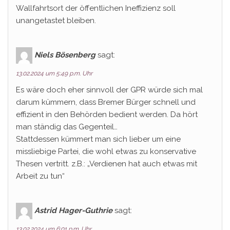
Wallfahrtsort der öffentlichen Ineffizienz soll
unangetastet bleiben.
Niels Bösenberg
sagt:
13.02.2024 um 5:49 p.m. Uhr
Es wäre doch eher sinnvoll der GPR würde sich mal
darum kümmern, dass Bremer Bürger schnell und
effizient in den Behörden bedient werden. Da hört
man ständig das Gegenteil…
Stattdessen kümmert man sich lieber um eine
missliebige Partei, die wohl etwas zu konservative
Thesen vertritt. z.B.: „Verdienen hat auch etwas mit
Arbeit zu tun“
Astrid Hager-Guthrie
sagt:
13.02.2024 um 6:01 p.m. Uhr