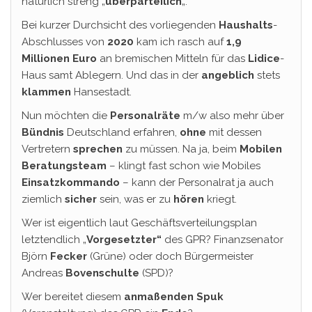
natürlich streng „
überparteilich
„.
Bei kurzer Durchsicht des vorliegenden
Haushalts
-
Abschlusses von
2020
kam ich rasch auf
1,9
Millionen Euro
an bremischen Mitteln für das
Lidice
-
Haus samt Ablegern. Und das in der
angeblich
stets
klammen
Hansestadt.
Nun möchten die
Personalräte
m/w also mehr über
Bündnis
Deutschland erfahren,
ohne
mit dessen
Vertretern
sprechen
zu müssen. Na ja, beim
Mobilen
Beratungsteam
– klingt fast schon wie Mobiles
Einsatzkommando
– kann der Personalrat ja auch
ziemlich
sicher
sein, was er zu
hören
kriegt.
Wer ist eigentlich laut Geschäftsverteilungsplan
letztendlich „
Vorgesetzter“
des GPR? Finanzsenator
Björn
Fecker
(Grüne) oder doch Bürgermeister
Andreas
Bovenschulte
(SPD)?
Wer bereitet diesem
anmaßenden Spuk