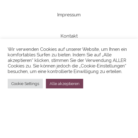
Impressum
Kontakt
Wir verwenden Cookies auf unserer Website, um Ihnen ein
komfortables Surfen zu bieten. Indem Sie auf „Alle
Datenschutzerklaerung
akzeptieren“ klicken, stimmen Sie der Verwendung ALLER
Cookies zu. Sie können jedoch die „Cookie-Einstellungen“
besuchen, um eine kontrollierte Einwilligung zu erteilen.
Cookie Settings
Alle akzeptieren
Stolz präsentiert von
WordPress
|
Theme:
Head Blog