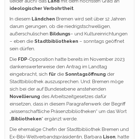
(leider auch) das
Land
mit dem höchsten Grad an
ideologischer
Verbohrtheit
.
In diesem
Ländchen
Bremen wird seit über 12 Jahren
darum gerungen, ob die niedrigstschwelligen,
außerschulischen
Bildungs
– und Kultureinrichtungen
– eben die
Stadtbibliotheken
– sonntags geöffnet
sein dürfen.
Die
FDP
-Opposition hatte bereits im November 2023
dankenswerterweise den Antrag im Landtag
eingebracht, sich
für
die
Sonntagsöffnung
der
Stadtbibliothek auszusprechen. Und: Bremen möge
sich bei der auf Bundesebene anstehenden
Novellierung
des Arbeitszeitgesetzes dafür
einsetzen, dass in diesem Paragrafenwerk der Begriff
„wissenschaftliche Präsenzbibliotheken“ um das Wort
„
Bibliotheken
“ ergänzt werde.
Die ehemalige Chefin der Stadtbibliothek Bremen und
Ex-Bibi-Weltverbandspräsidentin, Barbara
Lison
, hatte