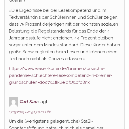
Warum?
»Die Ergebnisse bei der Lesekompetenz und im
Textverständnis der Schülerinnen und Schüler zeigen,
dass 75 Prozent derjenigen mit der höchsten sozialen
Belastung die Regelstandards für das Ende der 4.
Jahrgangsstufe nicht erreichen. 44 Prozent bleiben
sogar unter dem Mindeststandard. Diese Kinder haben
große Schwierigkeiten beim Lesen und können einen
Text noch nicht als Ganzes erfassen.«
https://www.weser-kurier.de/bremen/ursache-
pandemie-schlechtere-lesekompetenz-in-bremer-
grundschulen-doc7k4tlkueiqf151cfc8nx
Carl Kau
sagt:
17.03.2024 um 9:17 a.m. Uhr
Um die (wenigstens gelegentliche) StaBi-
Sonntagsöffnung hatte ich mich als damaliger