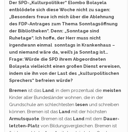
Der SPD-„Kulturpolitiker“ Elombo Bolayela
entblödete sich diese Woche nicht zu sagen:
„Besonders freue ich mich über die Ablehnung
des FDP-Antrages zum Thema Sonntagsöffnung
der Bibliotheken“. Denn: „Sonntage sind
Ruhetage“. Ich hoffe, der Herr muss nicht
irgendwann einmal sonntags in Krankenhaus –
und niemand wäre da, weil’s ja Sonntag ist…
Frage: Würde die SPD ihrem Abgeordneten
Bolayela vielleicht einen großen Dienst erweisen,
indem sie ihn von der Last des „kulturpolitischen
Sprechers“ befreien würde?
Bremen
ist das
Land
, in dem prozentual die
meisten
Kinder aller Bundesländer wohnen, die in der
Grundschule am schlechtesten
lesen
und schreiben
können. Bremen ist das
Land
mit der höchsten
Armutsquote
. Bremen ist das
Land
mit dem
Dauer-
letzten-Platz
von Bildungsvergleichen. Bremen ist