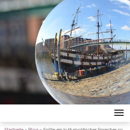
BREMEN SO
GESEHEN
Startseite
»
Blog
»
Sollte ein kulturpolitischer Sprecher so