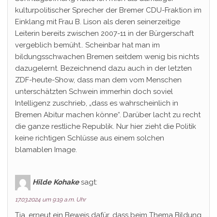
kulturpolitischer Sprecher der Bremer CDU-Fraktion im
Einklang mit Frau B. Lison als deren seinerzeitige
Leiterin bereits zwischen 2007-11 in der Bürgerschaft
vergeblich bemüht.. Scheinbar hat man im
bildungsschwachen Bremen seitdem wenig bis nichts
dazugelernt. Bezeichnend dazu auch in der letzten
ZDF-heute-Show, dass man dem vom Menschen
unterschätzten Schwein immerhin doch soviel
Intelligenz zuschrieb, „dass es wahrscheinlich in
Bremen Abitur machen könne“. Darüber lacht zu recht
die ganze restliche Republik. Nur hier zieht die Politik
keine richtigen Schlüsse aus einem solchen
blamablen Image.
Hilde Kohake
sagt:
17.03.2024 um 9:19 a.m. Uhr
Tja, erneut ein Beweis dafür, dass beim Thema Bildung