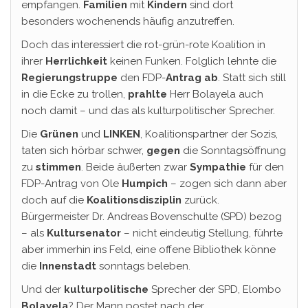
empfangen.
Familien
mit
Kindern
sind dort
besonders wochenends häufig anzutreffen.
Doch das interessiert die rot-grün-rote Koalition in
ihrer
Herrlichkeit
keinen Funken. Folglich lehnte die
Regierungstruppe
den FDP-
Antrag
ab
. Statt sich still
in die Ecke zu trollen,
prahlte
Herr Bolayela auch
noch damit – und das als kulturpolitischer Sprecher.
Die
Grünen
und
LINKEN
, Koalitionspartner der Sozis,
taten sich hörbar schwer,
gegen
die Sonntagsöffnung
zu
stimmen
. Beide äußerten zwar
Sympathie
für den
FDP-Antrag von Ole
Humpich
– zogen sich dann aber
doch auf die
Koalitionsdisziplin
zurück.
Bürgermeister Dr. Andreas Bovenschulte (SPD) bezog
– als
Kultursenator
– nicht eindeutig Stellung, führte
aber immerhin ins Feld, eine offene Bibliothek könne
die
Innenstadt
sonntags beleben.
Und der
kulturpolitische
Sprecher der SPD, Elombo
Bolayela
? Der Mann postet nach der