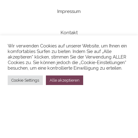
Impressum
Kontakt
Wir verwenden Cookies auf unserer Website, um Ihnen ein
komfortables Surfen zu bieten. Indem Sie auf „Alle
Datenschutzerklaerung
akzeptieren“ klicken, stimmen Sie der Verwendung ALLER
Cookies zu. Sie können jedoch die „Cookie-Einstellungen“
besuchen, um eine kontrollierte Einwilligung zu erteilen.
Cookie Settings
Alle akzeptieren
Stolz präsentiert von
WordPress
|
Theme:
Head Blog