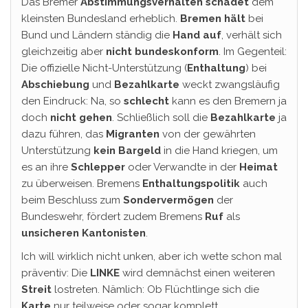
Das Bremer
Abstimmungsverhalten
schadet
dem
kleinsten Bundesland erheblich.
Bremen hält
bei
Bund und Ländern ständig die
Hand auf
, verhält sich
gleichzeitig aber
nicht
bundeskonform
. Im Gegenteil:
Die offizielle Nicht-Unterstützung (
Enthaltung
) bei
Abschiebung
und
Bezahlkarte
weckt zwangsläufig
den Eindruck: Na, so
schlecht
kann es den Bremern ja
doch
nicht gehen
. Schließlich soll die
Bezahlkarte
ja
dazu führen, das
Migranten
von der gewährten
Unterstützung
kein Bargeld
in die Hand kriegen, um
es an ihre
Schlepper
oder Verwandte in der
Heimat
zu überweisen. Bremens
Enthaltungspolitik
auch
beim Beschluss zum
Sondervermögen
der
Bundeswehr, fördert zudem Bremens
Ruf
als
unsicheren Kantonisten
.
Ich will wirklich nicht unken, aber ich wette schon mal
präventiv: Die
LINKE
wird demnächst einen weiteren
Streit
lostreten. Nämlich: Ob Flüchtlinge sich die
Karte
nur teilweise oder sogar komplett