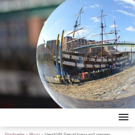
BREMEN SO
GESEHEN
Startseite
»
Blog
»
Verstößt Senat bewusst gegen