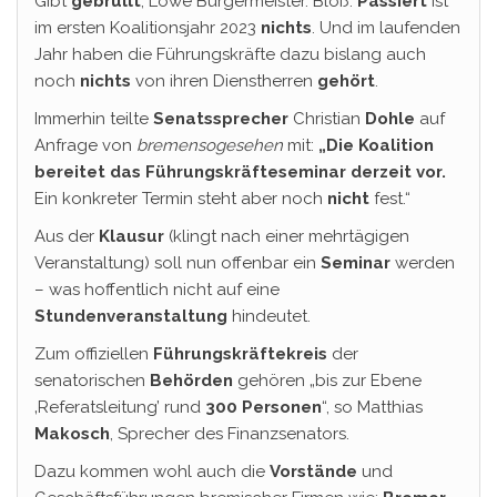
Gibt
gebrüllt
, Löwe Bürgermeister. Bloß:
Passiert
ist
im ersten Koalitionsjahr 2023
nichts
. Und im laufenden
Jahr haben die Führungskräfte dazu bislang auch
noch
nichts
von ihren Dienstherren
gehört
.
Immerhin teilte
Senatssprecher
Christian
Dohle
auf
Anfrage von
bremensogesehen
mit:
„Die Koalition
bereitet das Führungskräfteseminar derzeit vor.
Ein konkreter Termin steht aber noch
nicht
fest.“
Aus der
Klausur
(klingt nach einer mehrtägigen
Veranstaltung) soll nun offenbar ein
Seminar
werden
– was hoffentlich nicht auf eine
Stundenveranstaltung
hindeutet.
Zum offiziellen
Führungskräftekreis
der
senatorischen
Behörden
gehören „bis zur Ebene
‚Referatsleitung’ rund
300 Personen
“, so Matthias
Makosch
, Sprecher des Finanzsenators.
Dazu kommen wohl auch die
Vorstände
und