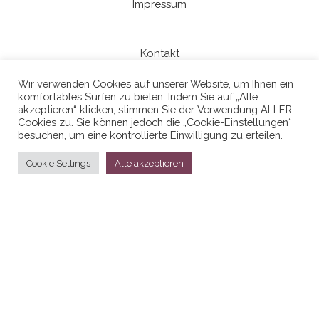
Impressum
Kontakt
Wir verwenden Cookies auf unserer Website, um Ihnen ein
komfortables Surfen zu bieten. Indem Sie auf „Alle
Datenschutzerklaerung
akzeptieren“ klicken, stimmen Sie der Verwendung ALLER
Cookies zu. Sie können jedoch die „Cookie-Einstellungen“
besuchen, um eine kontrollierte Einwilligung zu erteilen.
Cookie Settings
Alle akzeptieren
Stolz präsentiert von
WordPress
|
Theme:
Head Blog