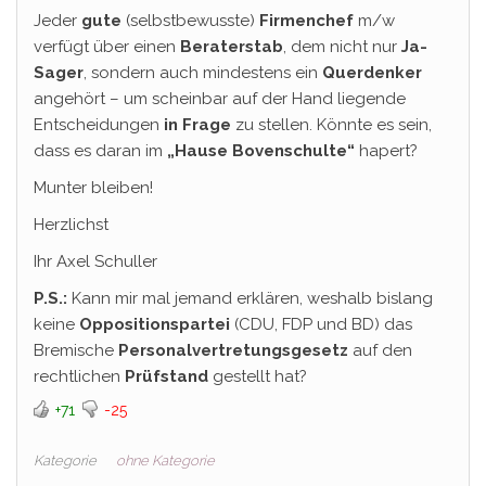
Jeder
gute
(selbstbewusste)
Firmenchef
m/w
verfügt über einen
Beraterstab
, dem nicht nur
Ja-
Sager
, sondern auch mindestens ein
Querdenker
angehört – um scheinbar auf der Hand liegende
Entscheidungen
in Frage
zu stellen. Könnte es sein,
dass es daran im
„Hause Bovenschulte“
hapert?
Munter bleiben!
Herzlichst
Ihr Axel Schuller
P.S.:
Kann mir mal jemand erklären, weshalb bislang
keine
Oppositionspartei
(CDU, FDP und BD) das
Bremische
Personalvertretungsgesetz
auf den
rechtlichen
Prüfstand
gestellt hat?
+71
-25
Kategorie
ohne Kategorie