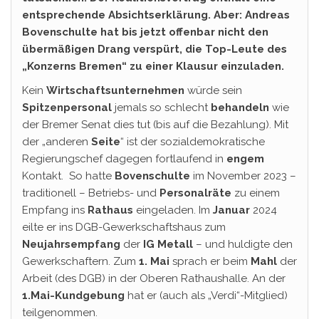
entsprechende Absichtserklärung. Aber: Andreas
Bovenschulte hat bis jetzt offenbar nicht den
übermäßigen Drang verspürt, die Top-Leute des
„Konzerns Bremen“ zu einer Klausur einzuladen.
Kein
Wirtschaftsunternehmen
würde sein
Spitzenpersonal
jemals so schlecht
behandeln
wie
der Bremer Senat dies tut (bis auf die Bezahlung). Mit
der „anderen
Seite
“ ist der sozialdemokratische
Regierungschef dagegen fortlaufend in
engem
Kontakt. So hatte
Bovenschulte
im November 2023 –
traditionell – Betriebs- und
Personalräte
zu einem
Empfang ins
Rathaus
eingeladen. Im
Januar
2024
eilte er ins DGB-Gewerkschaftshaus zum
Neujahrsempfang
der
IG Metall
– und huldigte den
Gewerkschaftern. Zum
1. Mai
sprach er beim
Mahl
der
Arbeit (des DGB) in der Oberen Rathaushalle. An der
1.Mai-Kundgebung
hat er (auch als „Verdi“-Mitglied)
teilgenommen.