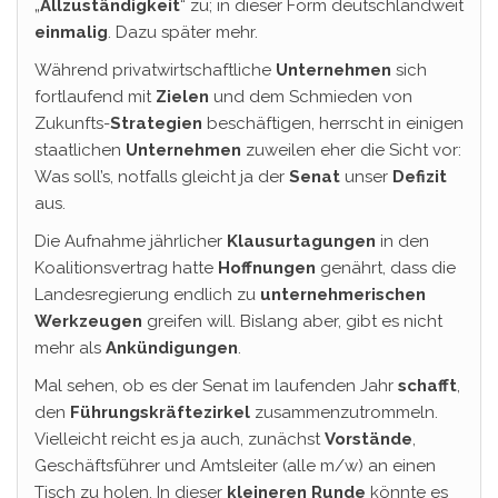
„
Allzuständigkeit
“ zu; in dieser Form deutschlandweit
einmalig
. Dazu später mehr.
Während privatwirtschaftliche
Unternehmen
sich
fortlaufend mit
Zielen
und dem Schmieden von
Zukunfts-
Strategien
beschäftigen, herrscht in einigen
staatlichen
Unternehmen
zuweilen eher die Sicht vor:
Was soll’s, notfalls gleicht ja der
Senat
unser
Defizit
aus.
Die Aufnahme jährlicher
Klausurtagungen
in den
Koalitionsvertrag hatte
Hoffnungen
genährt, dass die
Landesregierung endlich zu
unternehmerischen
Werkzeugen
greifen will. Bislang aber, gibt es nicht
mehr als
Ankündigungen
.
Mal sehen, ob es der Senat im laufenden Jahr
schafft
,
den
Führungskräftezirkel
zusammenzutrommeln.
Vielleicht reicht es ja auch, zunächst
Vorstände
,
Geschäftsführer und Amtsleiter (alle m/w) an einen
Tisch zu holen. In dieser
kleineren Runde
könnte es