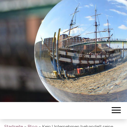
BREMEN SO
GESEHEN
Startseite
»
Blog
»
Kein Unternehmen behandelt seine